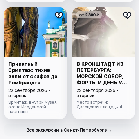
от 2 300 ₽
Приватный
В КРОНШТАДТ ИЗ
Эрмитаж: тихие
ПЕТЕРБУРГА:
залы от скифов до
МОРСКОЙ СОБОР,
Рембрандта
ФОРТЫ И ДЕНЬ У
ФИНСКОГО ЗАЛИВА.
22 сентября 2026 •
22 сентября 2026 •
ВСЁ ВКЛЮЧЕНО
вторник
вторник
Эрмитаж, внутри музея,
Место встречи:
около Иорданской
Дворцовая площадь, 4
лестницы
→
Все экскурсии в Санкт-Петербурге