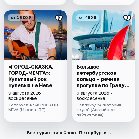
от 1 500 ₽
от 490 ₽
«ГОРОД-СКАЗКА,
Большое
ГОРОД-МЕЧТА»:
петербургское
Культовый рок
кольцо – речная
нулевых на Неве
прогулка пo Граду
на Неве с
9 августа 2026 •
9 августа 2026 •
авторской
воскресенье
воскресенье
экскурсией и живой
Теплоход-клуб ROCK HIT
Теплоход "Акватория
NEVA (Москва 177)
музыкой в тёплом
звука" (Английская
набережная)
салоне теплохода
→
Все туристам в Санкт-Петербурге