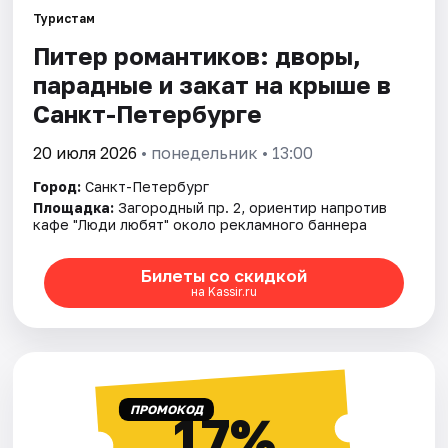
Туристам
Питер романтиков: дворы,
Города
парадные и закат на крыше в
Площадки
Санкт-Петербурге
Артисты
20 июля 2026
• понедельник • 13:00
Город:
Санкт-Петербург
Рейтинги
Площадка:
Загородный пр. 2, ориентир напротив
кафе "Люди любят" около рекламного баннера
Билеты со скидкой
на Kassir.ru
ПРОМОКОД
17%