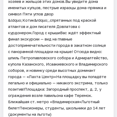
хозяев и жильцов этих домов.Вы увидите дома
именитых купцов, пестрые изразцы дома-пряника и
символ Пяти углов двор
&ldquo;Котик&rdquo;,спрятанных под краской
атлантов и дом писателя Довлатова с
курдонером.Город с крышиВас ждёт эффектный
финал экскурсии — вид на главные
достопримечательности города в закатном солнце
с панорамной площадки на крыше! Отсюда видно:
шпиль Петропавловского собора и Адмиралтейство,
купола Казанского, Исаакиевского и Владимирского
соборов, и новинку среди высотных доминант
города — «Лахта Центр»На площадку вы попадёте
легально и официально — никакого экстрима, только
позитив!Площадка: Загородный проспект, д. 2, у
ограждения возле павильона кафе Теремок.
Ближайшая ст. метро «Владимирская»Льготный
билетПенсионеры, студенты, школьники до 14 лет
(документы на льготы)