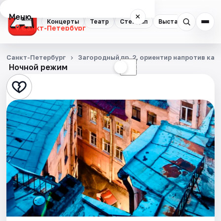
Меню
×
Концерты
Театр
Стендап
Выставки
Квест
Санкт-Петербург
Концерты
Санкт-Петербург
Загородный пр. 2, ориентир напротив ка
Ночной режим
☀
☾
Театр
Стендап
Выставки
Квесты
Экскурсии
Спорт
События