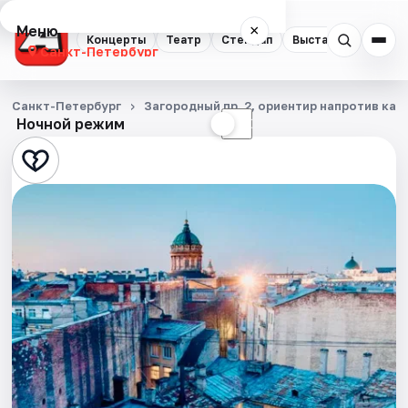
Меню
×
Концерты
Театр
Стендап
Выставки
Квест
Санкт-Петербург
Концерты
Санкт-Петербург
Загородный пр. 2, ориентир напротив ка
Ночной режим
☀
☾
Театр
Стендап
Выставки
Квесты
Экскурсии
Спорт
События