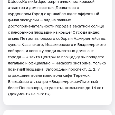
&ldquo;Котик&rdquo;,спрятанных под краской
атлантов и дом писателя Довлатова с
курдонером.Город с крышиВас ждёт эффектный
финал экскурсии — вид на главные
достопримечательности города в закатном солнце
с панорамной площадки на крыше! Отсюда видно:
шпиль Петропавловского собора и Адмиралтейство,
купола Казанского, Исаакиевского и Владимирского
соборов, и новинку среди высотных доминант
города — «Лахта Центр»На площадку вы попадёте
легально и официально — никакого экстрима, только
позитив!Площадка: Загородный проспект, д. 2, у
ограждения возле павильона кафе Теремок.
Ближайшая ст. метро «Владимирская»Льготный
билетПенсионеры, студенты, школьники до 14 лет
(документы на льготы)