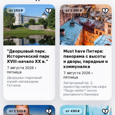
от 150 ₽
от 1 395 ₽
"Дворцовый парк.
Must have Питера:
Исторический парк
панорама с высоты
XVIII-начало XX в."
и дворы, парадные и
коммуналка
7 августа 2026 •
пятница
7 августа 2026 •
пятница
Дворцово-парковый
музей-заповедник
Загородный пр. 2,
Гатчина
ориентир напротив кафе
"Люди любят" около
рекламного баннера
от 1 500 ₽
от 490 ₽