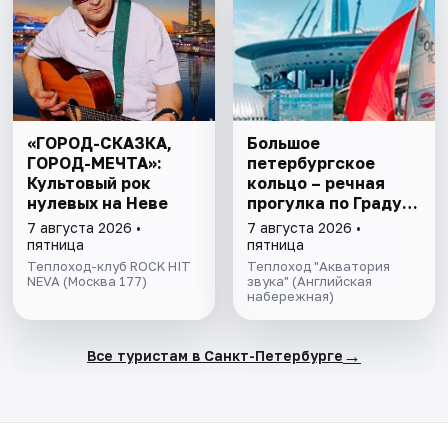
«ГОРОД-СКАЗКА,
Большое
ГОРОД-МЕЧТА»:
петербургское
Культовый рок
кольцо – речная
нулевых на Неве
прогулка пo Граду
на Неве с
7 августа 2026 •
7 августа 2026 •
авторской
пятница
пятница
экскурсией и живой
Теплоход-клуб ROCK HIT
Теплоход "Акватория
NEVA (Москва 177)
музыкой в тёплом
звука" (Английская
набережная)
салоне теплохода
→
Все туристам в Санкт-Петербурге