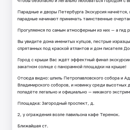
чтобы безопасно и легально любоваться городом с в
Парадные и дворы Петербурга Экскурсия начнётся, к
парадные начинают принимать таинственные очертан
Прогуляемся по самым атмосферным из них — а гид р
Вы увидите дома именитых купцов, пестрые изразцы
спрятанных под краской атлантов и дом писателя До
Город с крыши Вас ждёт эффектный финал экскурсии
закатном солнце с панорамной площадки на крыше!
Отсюда видно: шпиль Петропавловского собора и Ад
Владимирского соборов, и новинку среди высотных
попадёте легально и официально — никакого экстрим
Площадка: Загородный проспект, д.
2, у ограждения возле павильона кафе Теремок.
Ближайшая ст.