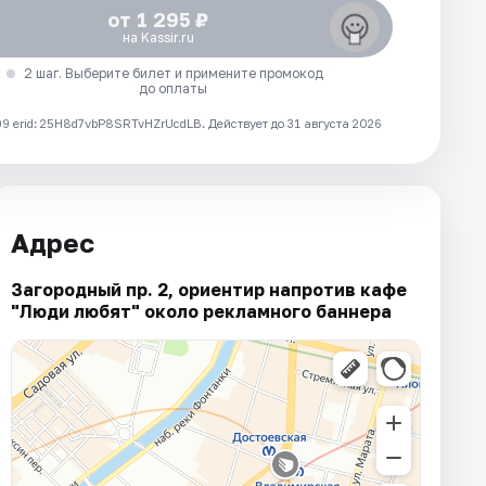
от 1 295 ₽
на Kassir.ru
2 шаг. Выберите билет и примените промокод
до оплаты
 erid: 25H8d7vbP8SRTvHZrUcdLB.
Действует до 31 августа 2026
Адрес
Загородный пр. 2, ориентир напротив кафе
"Люди любят" около рекламного баннера