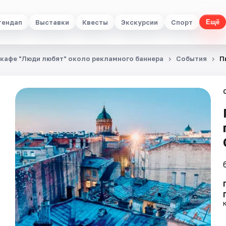
тендап
Выставки
Квесты
Экскурсии
Спорт
Ещё
в кафе "Люди любят" около рекламного баннера
События
П