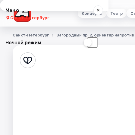
Меню
×
Концерты
Театр
С
Санкт-Петербург
Концерты
Санкт-Петербург
Загородный пр. 2, ориентир напроти
Ночной режим
☀
☾
Театр
Стендап
Выставки
Квесты
Экскурсии
Спорт
События