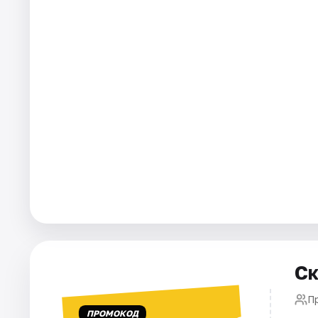
Города
Площадки
Артисты
Рейтинги
Ск
П
ПРОМОКОД