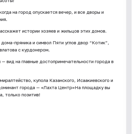
ысоты!
огда на город опускается вечер, и все дворы и
ия.
асскажет истории хозяев и жильцов этих домов.
 дома-пряника и символ Пяти углов двор “Котик”,
влатова с курдонером.
 — вид на главные достопримечательности города в
миралтейство, купола Казанского, Исаакиевского и
 доминант города — «Лахта Центр»На площадку вы
а, только позитив!