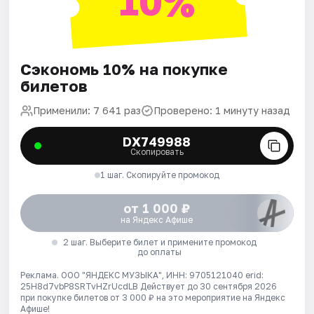
10%
Сэкономь 10% на покупке
билетов
Применили: 7 641 раз
Проверено: 1 минуту назад
DX749988
Скопировать
1 шаг. Скопируйте промокод
от 1 000 ₽
на Яндекс Афише
2 шаг. Выберите билет и примените промокод
до оплаты
Реклама. ООО "ЯНДЕКС МУЗЫКА", ИНН: 9705121040 erid:
25H8d7vbP8SRTvHZrUcdLB
Действует до 30 сентября 2026
при покупке билетов от 3 000 ₽ на это мероприятие на Яндекс
Афише!