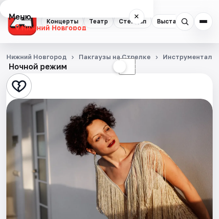
Меню
×
Концерты
Театр
Стендап
Выставки
Квест
Нижний Новгород
Концерты
Нижний Новгород
Пакгаузы на Стрелке
Инструментальн
Ночной режим
☀
☾
Театр
Стендап
Выставки
Квесты
Экскурсии
Спорт
События