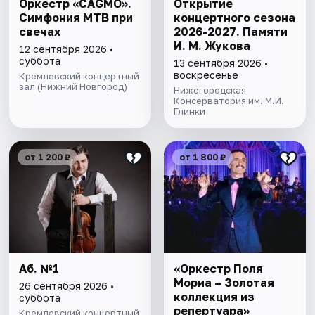
Оркестр «CAGMO».
Открытие
Симфония МТВ при
концертного сезона
свечах
2026-2027. Памяти
И. М. Жукова
12 сентября 2026 •
суббота
13 сентября 2026 •
воскресенье
Кремлевский концертный
зал (Нижний Новгород)
Нижегородская
Консерватория им. М.И.
Глинки
от 1 200 ₽
от 1 800 ₽
Аб. №1
«Оркестр Поля
Мориа – Золотая
26 сентября 2026 •
коллекция из
суббота
репертуара»
Кремлевский концертный