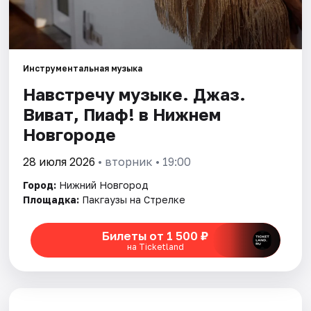
Города
Площадки
Инструментальная музыка
Навстречу музыке. Джаз.
Артисты
Виват, Пиаф! в Нижнем
Рейтинги
Новгороде
28 июля 2026
• вторник • 19:00
Город:
Нижний Новгород
Площадка:
Пакгаузы на Стрелке
Билеты от 1 500 ₽
на Ticketland