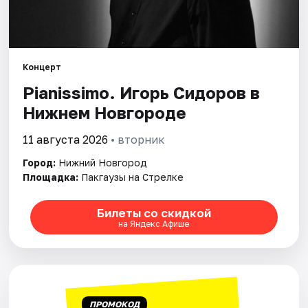
Города
Площадки
Концерт
Pianissimo. Игорь Сидоров в
Артисты
Нижнем Новгороде
Рейтинги
11 августа 2026
• вторник
Город:
Нижний Новгород
Площадка:
Пакгаузы на Стрелке
Билеты со скидкой
на Яндекс Афише
ПРОМОКОД