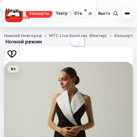
Меню
×
Концерты
Театр
Стендап
Выставки
Квест
Москва
Концерты
Нижний Новгород
МТС Live Холл (ex. Юпитер)
Концерты
Ночной режим
☀
☾
Театр
Стендап
6+
Выставки
Квесты
Экскурсии
Спорт
События