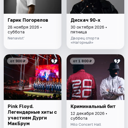
Гарик Погорелов
Дискач 90-х
28 ноября 2026 •
30 октября 2026 •
суббота
пятница
Nenavist’
Дворец спорта
«Нагорный»
от 900 ₽
от 1 800 ₽
Pink Floyd.
Криминальный бит
Легендарные хиты с
12 декабря 2026 •
участием Дурги
суббота
МакБрум
Milo Concert Hall