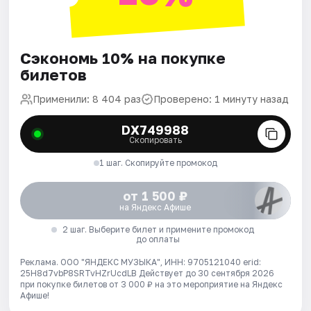
Сэкономь 10% на покупке
билетов
Применили: 8 404 раз
Проверено: 1 минуту назад
DX749988
Скопировать
1 шаг. Скопируйте промокод
от 1 500 ₽
на Яндекс Афише
2 шаг. Выберите билет и примените промокод
до оплаты
Реклама. ООО "ЯНДЕКС МУЗЫКА", ИНН: 9705121040 erid:
25H8d7vbP8SRTvHZrUcdLB
Действует до 30 сентября 2026
при покупке билетов от 3 000 ₽ на это мероприятие на Яндекс
Афише!