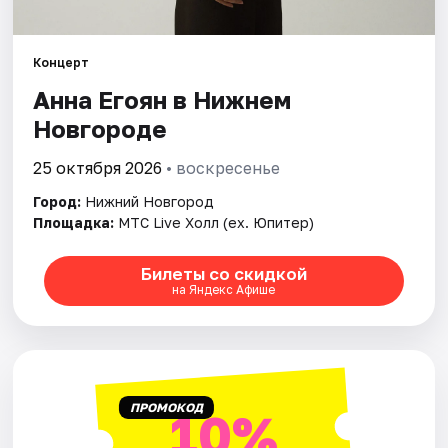
Города
Концерт
Анна Егоян в Нижнем
Площадки
Новгороде
Артисты
25 октября 2026
• воскресенье
Рейтинги
Город:
Нижний Новгород
Площадка:
МТС Live Холл (ex. Юпитер)
Билеты со скидкой
на Яндекс Афише
ПРОМОКОД
10%