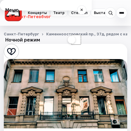
Меню
×
Концерты
Театр
Стендап
Выставки
Квест
Санкт-Петербург
Концерты
Санкт-Петербург
Каменноостровский пр., 37д, рядом с каф
Ночной режим
☀
☾
Театр
Стендап
Выставки
Квесты
Экскурсии
Спорт
События