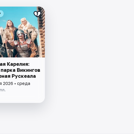
₽
ая Карелия:
 парка Викингов
рная Рускеала
я 2026 • среда
пл.