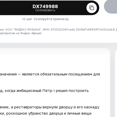
DX749988
Скопировать
1 шаг. Скопируйте промокод
ма. ООО "ЯНДЕКС МУЗЫКА", ИНН: 9705121040 erid: 25H8d7vbP8SRTvHZrUcdLB
ероприятие на Яндекс Афише!
значения — является обязательным посещением для
д, когда амбициозный Пётр I решил построить
ние, а реставраторы вернули дворцу и его каскаду
ки, роскошное убранство дворца и личные вещи