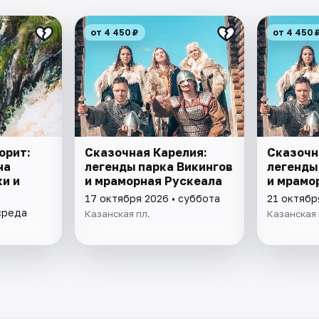
от 4 450 ₽
от 4 450 
орит:
Сказочная Карелия:
Сказочн
на
легенды парка Викингов
легенды
ки и
и мраморная Рускеала
и мрамо
17 октября 2026 • суббота
21 октябр
среда
Казанская пл.
Казанская 