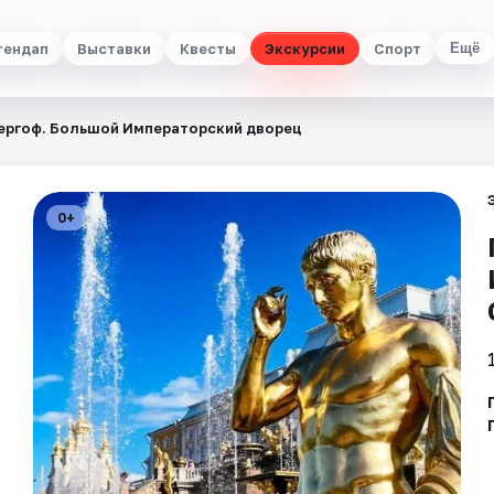
тендап
Выставки
Квесты
Экскурсии
Спорт
Ещё
ергоф. Большой Императорский дворец
0+