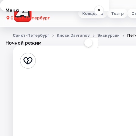
Меню
×
Концерты
Театр
С
Санкт-Петербург
Концерты
Санкт-Петербург
Киоск Davranov
Экскурсии
Пет
Ночной режим
☀
☾
Театр
Стендап
Выставки
Квесты
Экскурсии
Спорт
События