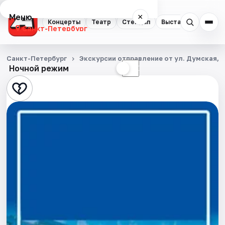
Меню
×
Концерты
Театр
Стендап
Выставки
Квест
Санкт-Петербург
Концерты
Санкт-Петербург
Экскурсии отправление от ул. Думская, д
Ночной режим
☀
☾
Театр
Стендап
Выставки
Квесты
Экскурсии
Спорт
События