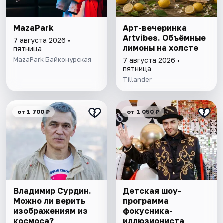
MazaPark
Арт-вечеринка
Artvibes. Объёмные
7 августа 2026 •
лимоны на холсте
пятница
MazaPark Байконурская
7 августа 2026 •
пятница
Tillander
от 1 700 ₽
от 1 050 ₽
Владимир Сурдин.
Детская шоу-
Можно ли верить
программа
изображениям из
фокусника-
космоса?
иллюзиониста