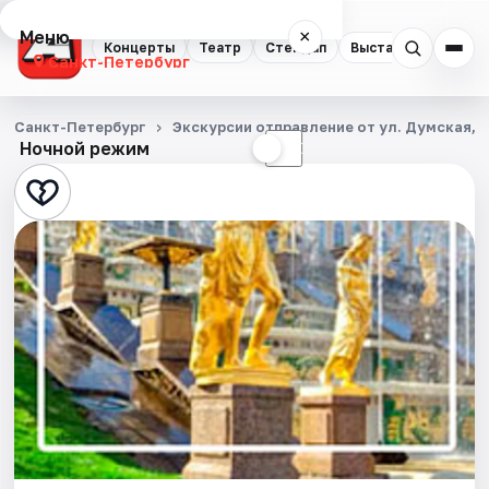
Меню
×
Концерты
Театр
Стендап
Выставки
Квест
Санкт-Петербург
Концерты
Санкт-Петербург
Экскурсии отправление от ул. Думская, д
Ночной режим
☀
☾
Театр
Стендап
Выставки
Квесты
Экскурсии
Спорт
События