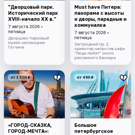
"Дворцовый парк.
Must have Питера:
Исторический парк
панорама с высоты
XVIII-начало XX в."
и дворы, парадные и
коммуналка
7 августа 2026 •
пятница
7 августа 2026 •
пятница
Дворцово-парковый
музей-заповедник
Загородный пр. 2,
Гатчина
ориентир напротив кафе
"Люди любят" около
рекламного баннера
от 1 500 ₽
от 490 ₽
«ГОРОД-СКАЗКА,
Большое
ГОРОД-МЕЧТА»:
петербургское