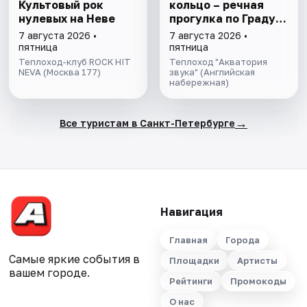
Культовый рок
кольцо – речная
нулевых на Неве
прогулка пo Граду
на Неве с
7 августа 2026 •
7 августа 2026 •
авторской
пятница
пятница
экскурсией и живой
Теплоход-клуб ROCK HIT
Теплоход "Акватория
NEVA (Москва 177)
музыкой в тёплом
звука" (Английская
набережная)
салоне теплохода
→
Все туристам в Санкт-Петербурге
Навигация
Главная
Города
Самые яркие события в
Площадки
Артисты
вашем городе.
Рейтинги
Промокоды
О нас