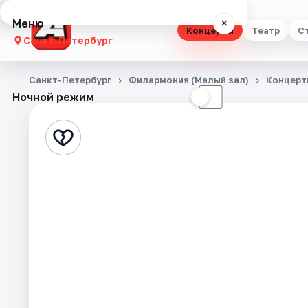
Меню
×
Концерты
Театр
С
Санкт-Петербург
Концерты
Санкт-Петербург
Филармония (Малый зал)
Концерт
Ночной режим
☀
☾
Театр
Стендап
Выставки
Квесты
Экскурсии
Спорт
События