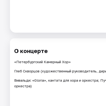
Города
Площадки
Артисты
Рейтинги
О концерте
«Петербургский Камерный Хор»
Глеб Скворцов (художественный руководитель, дир
Вивальди: «Gloria», кантата для хора и оркестра; Пу
оркестра)