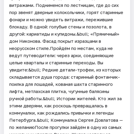
витражами. Поднимемся по лестницам, где до сих
пор звенят дверные колокольчики, горят старинные
фонари и можно увидеть витражи, пережившие
блокаду. В одной: голубые стены и позолота, в
другой: кариатиды и купидоны.&bull; «Пряничный»
дом Никонова. Фасад покрыт изразцами в
неорусском стиле.Пройдём по местам, куда не
ведут путеводители: через арки, соединяющие
целые кварталы и старинные переходы. Вы
увидите:&bull; Редкие детали-трофеи, из которых
складывается душа города: старинный фонтанчик-
поилка для лошадей, кованая шахта старинного
лифта, метлахская плитка, чугунные балясины
ручной работы.&bull; Истории жителей. Кто жил за
этими дверями, как роскошь превращалась в
коммуналки, как рождались привычки и легенды
Петербурга.&bull; Коммуналка Сергея Довлатова —
по желаниюПосле прогулки зайдём в одну из самых