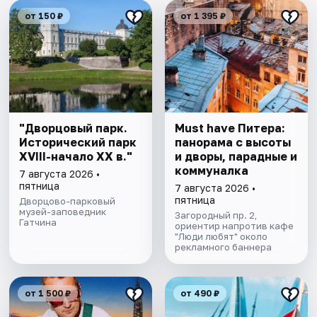
от 150 ₽
от 1 395 ₽
"Дворцовый парк.
Must have Питера:
Исторический парк
панорама с высоты
XVIII-начало XX в."
и дворы, парадные и
коммуналка
7 августа 2026 •
пятница
7 августа 2026 •
пятница
Дворцово-парковый
музей-заповедник
Загородный пр. 2,
Гатчина
ориентир напротив кафе
"Люди любят" около
рекламного баннера
от 1 500 ₽
от 490 ₽