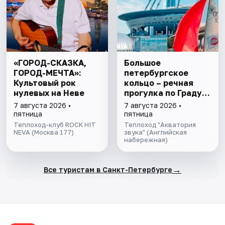
«ГОРОД-СКАЗКА,
Большое
ГОРОД-МЕЧТА»:
петербургское
Культовый рок
кольцо – речная
нулевых на Неве
прогулка пo Граду
на Неве с
7 августа 2026 •
7 августа 2026 •
авторской
пятница
пятница
экскурсией и живой
Теплоход-клуб ROCK HIT
Теплоход "Акватория
NEVA (Москва 177)
музыкой в тёплом
звука" (Английская
набережная)
салоне теплохода
→
Все туристам в Санкт-Петербурге