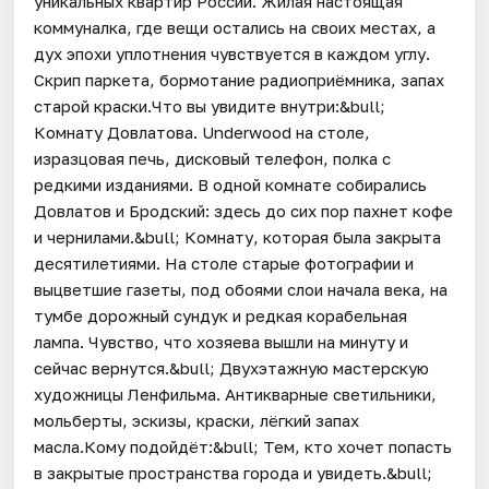
уникальных квартир России. Жилая настоящая
коммуналка, где вещи остались на своих местах, а
дух эпохи уплотнения чувствуется в каждом углу.
Скрип паркета, бормотание радиоприёмника, запах
старой краски.Что вы увидите внутри:&bull;
Комнату Довлатова. Underwood на столе,
изразцовая печь, дисковый телефон, полка с
редкими изданиями. В одной комнате собирались
Довлатов и Бродский: здесь до сих пор пахнет кофе
и чернилами.&bull; Комнату, которая была закрыта
десятилетиями. На столе старые фотографии и
выцветшие газеты, под обоями слои начала века, на
тумбе дорожный сундук и редкая корабельная
лампа. Чувство, что хозяева вышли на минуту и
сейчас вернутся.&bull; Двухэтажную мастерскую
художницы Ленфильма. Антикварные светильники,
мольберты, эскизы, краски, лёгкий запах
масла.Кому подойдёт:&bull; Тем, кто хочет попасть
в закрытые пространства города и увидеть.&bull;