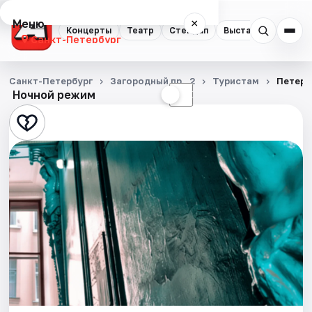
Меню
×
Концерты
Театр
Стендап
Выставки
Квест
Санкт-Петербург
Концерты
Санкт-Петербург
Загородный пр., 2
Туристам
Петерб
Ночной режим
☀
☾
Театр
Стендап
Выставки
Квесты
Экскурсии
Спорт
События