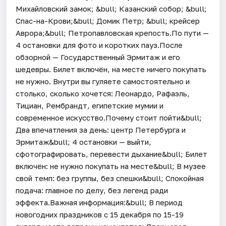
Михайловский замок; &bull; Казанский собор; &bull;
Спас-на-Крови;&bull; Домик Петр; &bull; крейсер
Аврора;&bull; Петропавловская крепость.По пути —
4 остановки для фото и коротких пауз.После
обзорной — Государственный Эрмитаж и его
шедевры. Билет включён, на месте ничего покупать
не нужно. Внутри вы гуляете самостоятельно и
столько, сколько хочется: Леонардо, Рафаэль,
Тициан, Рембрандт, египетские мумии и
современное искусство.Почему стоит пойти&bull;
Два впечатления за день: центр Петербурга и
Эрмитаж&bull; 4 остановки — выйти,
сфотографировать, перевести дыхание&bull; Билет
включён: не нужно покупать на месте&bull; В музее
свой темп: без группы, без спешки&bull; Спокойная
подача: главное по делу, без легенд ради
эффекта.Важная информация:&bull; В период
новогодних праздников с 15 декабря по 15-19