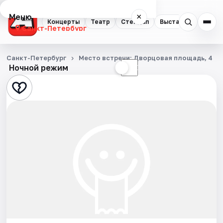
Меню
×
Концерты
Театр
Стендап
Выставки
Квест
Санкт-Петербург
Концерты
Санкт-Петербург
Место встречи: Дворцовая площадь, 4
Ночной режим
☀
☾
Театр
Стендап
Выставки
Квесты
Экскурсии
Спорт
События