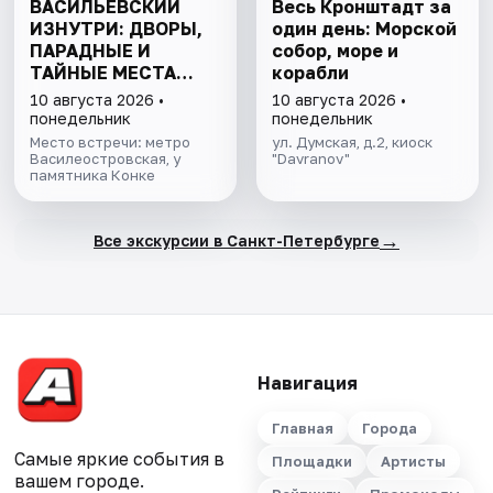
ВАСИЛЬЕВСКИЙ
Весь Кронштадт за
ИЗНУТРИ: ДВОРЫ,
один день: Морской
ПАРАДНЫЕ И
собор, море и
ТАЙНЫЕ МЕСТА
корабли
ОСТРОВА
10 августа 2026 •
10 августа 2026 •
понедельник
понедельник
Место встречи: метро
ул. Думская, д.2, киоск
Василеостровская, у
"Davranov"
памятника Конке
→
Все экскурсии в Санкт-Петербурге
Навигация
Главная
Города
Самые яркие события в
Площадки
Артисты
вашем городе.