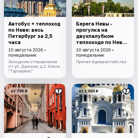
Автобус + теплоход
Берега Невы -
по Неве: весь
прогулка на
Петербург за 2,5
двухпалубном
часа
теплоходе по Неве
с подходом к
10 августа 2026 •
10 августа 2026 •
Финскому заливу
понедельник
понедельник
Экскурсии отправление
Причал Адмиралтейство
от ул. Думская, д.2. Киоск
"Турсервис"
от 795 ₽
от 1 300 ₽