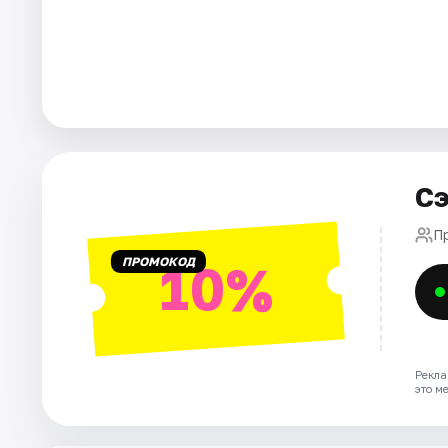
Города
Площадки
Артисты
Сэ
Рейтинги
П
ПРОМОКОД
10%
Рекла
это м