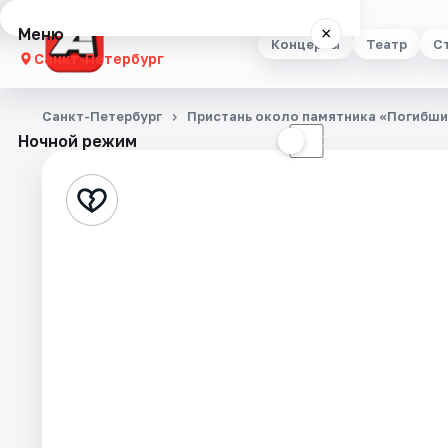
Меню
×
Концерты
Театр
С
Санкт-Петербург
Концерты
Санкт-Петербург
Пристань около памятника «Погибши
Ночной режим
☀
☾
Театр
Стендап
Выставки
Квесты
Экскурсии
Спорт
События