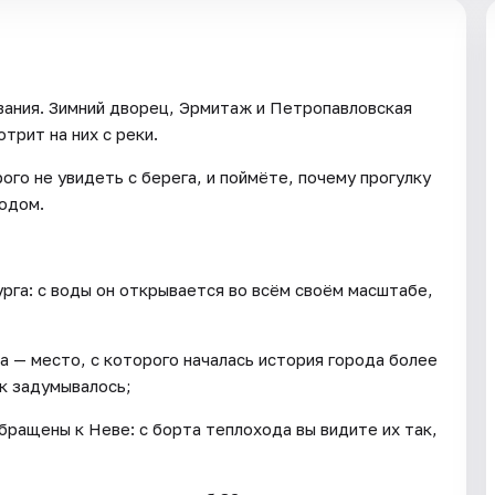
ования. Зимний дворец, Эрмитаж и Петропавловская
трит на них с реки.
ого не увидеть с берега, и поймёте, почему прогулку
одом.
га: с воды он открывается во всём своём масштабе,
а — место, с которого началась история города более
ак задумывалось;
ращены к Неве: с борта теплохода вы видите их так,