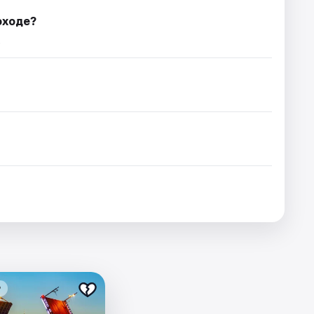
оходе?
.
₽