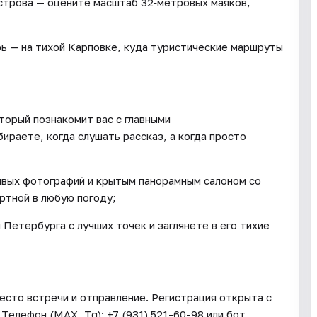
строва — оцените масштаб 32‑метровых маяков,
рь — на тихой Карповке, куда туристические маршруты
торый познакомит вас с главными
раете, когда слушать рассказ, а когда просто
ивых фотографий и крытым панорамным салоном со
ртной в любую погоду;
 Петербурга с лучших точек и заглянете в его тихие
есто встречи и отправление. Регистрация открыта с
 Телефон (MAX, Tg): +7 (931) 521-60-98 или бот