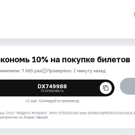
кономь 10% на покупке билетов
рименили: 7 885 раз
Проверено: 1 минуту назад
DX749988
Скопировать
1 шаг. Скопируйте промокод
ма. ООО "ЯНДЕКС МУЗЫКА", ИНН: 9705121040 erid: 25H8d7vbP8SRTvHZrUcdLB
ероприятие на Яндекс Афише!