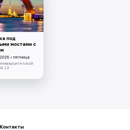
ка под
ыми мостами с
ом
2026 • пятница
 Университетской
й, 13
Контакты