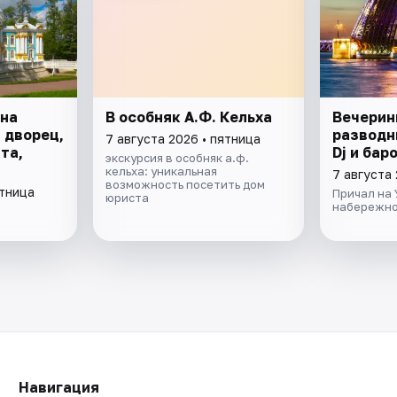
 на
В особняк А.Ф. Кельха
Вечерин
 дворец,
разводн
7 августа 2026 • пятница
та,
Dj и бар
экскурсия в особняк а.ф.
кельха: уникальная
7 августа 
возможность посетить дом
ятница
Причал на
юриста
набережно
Навигация