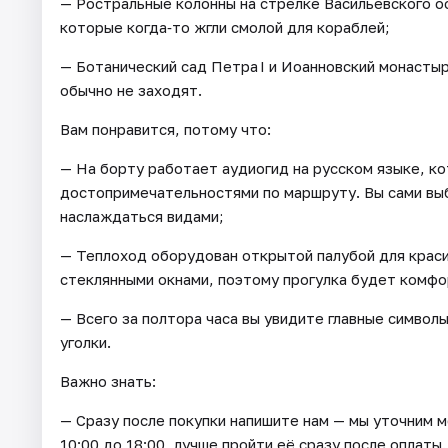
— Ростральные колонны на стрелке Васильевского о
которые когда‑то жгли смолой для кораблей;
— Ботанический сад Петра I и Иоанновский монасты
обычно не заходят.
Вам понравится, потому что:
— На борту работает аудиогид на русском языке, ко
достопримечательностями по маршруту. Вы сами выби
наслаждаться видами;
— Теплоход оборудован открытой палубой для крас
стеклянными окнами, поэтому прогулка будет комфо
— Всего за полтора часа вы увидите главные символы
уголки.
Важно знать:
— Сразу после покупки напишите нам — мы уточним м
10:00 до 18:00, лучше пройти её сразу после оплаты.