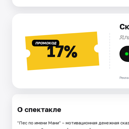
Города
Ск
Площадки
П
Артисты
ПРОМОКОД
17%
Рейтинги
Рекла
О спектакле
"Пес по имени Мани" – мотивационная денежная ска