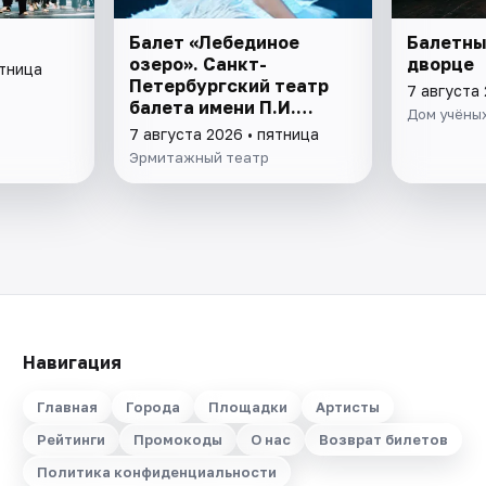
Балет «Лебединое
Балетны
озеро». Санкт-
дворце
ятница
Петербургский театр
7 августа 
балета имени П.И.
Дом учёных
Чайковского
7 августа 2026 • пятница
Эрмитажный театр
Навигация
Главная
Города
Площадки
Артисты
Рейтинги
Промокоды
О нас
Возврат билетов
Политика конфиденциальности