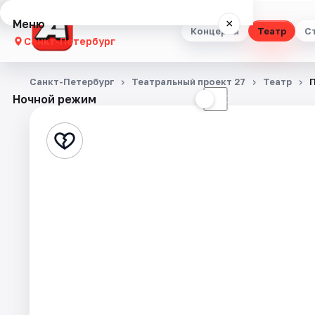
Меню
×
Концерты
Театр
С
Санкт-Петербург
Концерты
Санкт-Петербург
Театральный проект 27
Театр
П
Ночной режим
☀
☾
Театр
Стендап
Выставки
Квесты
Экскурсии
Спорт
События