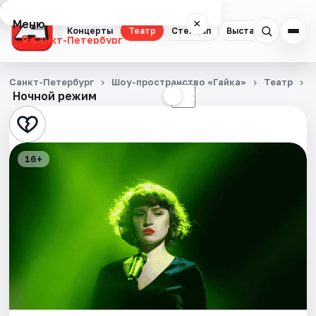
Меню
×
Концерты
Театр
Стендап
Выставки
Квест
Санкт-Петербург
Концерты
Санкт-Петербург
Шоу-пространство «Гайка»
Театр
П
Ночной режим
☀
☾
Театр
Стендап
16+
Выставки
Квесты
Экскурсии
Спорт
События