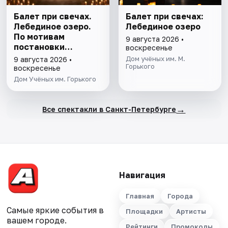
Балет при свечах.
Балет при свечах:
Лебединое озеро.
Лебединое озеро
По мотивам
9 августа 2026 •
постановки
воскресенье
Мариуса Петипа
Дом учёных им. М.
9 августа 2026 •
Горького
воскресенье
Дом Учёных им. Горького
→
Все спектакли в Санкт-Петербурге
Навигация
Главная
Города
Самые яркие события в
Площадки
Артисты
вашем городе.
Рейтинги
Промокоды