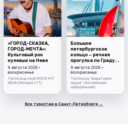
«ГОРОД-СКАЗКА,
Большое
ГОРОД-МЕЧТА»:
петербургское
Культовый рок
кольцо – речная
нулевых на Неве
прогулка пo Граду
на Неве с
9 августа 2026 •
9 августа 2026 •
авторской
воскресенье
воскресенье
экскурсией и живой
Теплоход-клуб ROCK HIT
Теплоход "Акватория
NEVA (Москва 177)
музыкой в тёплом
звука" (Английская
набережная)
салоне теплохода
→
Все туристам в Санкт-Петербурге