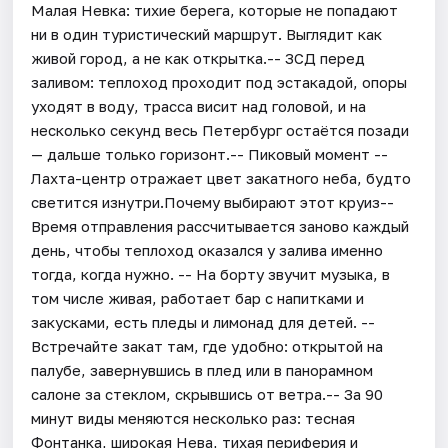
Малая Невка: тихие берега, которые не попадают
ни в один туристический маршрут. Выглядит как
живой город, а не как открытка.-- ЗСД перед
заливом: теплоход проходит под эстакадой, опоры
уходят в воду, трасса висит над головой, и на
несколько секунд весь Петербург остаётся позади
— дальше только горизонт.-- Пиковый момент --
Лахта-центр отражает цвет закатного неба, будто
светится изнутри.Почему выбирают этот круиз--
Время отправления рассчитывается заново каждый
день, чтобы теплоход оказался у залива именно
тогда, когда нужно. -- На борту звучит музыка, в
том числе живая, работает бар с напитками и
закусками, есть пледы и лимонад для детей. --
Встречайте закат там, где удобно: открытой на
палубе, завернувшись в плед или в панорамном
салоне за стеклом, скрывшись от ветра.-- За 90
минут виды меняются несколько раз: тесная
Фонтанка, широкая Нева, тихая периферия и