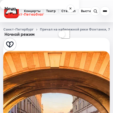
Меню
×
Концерты
Театр
Стендап
Выставки
Квест
Санкт-Петербург
Концерты
Санкт-Петербург
Причал на набережной реки Фонтанки, 71
Ночной режим
☀
☾
Театр
Стендап
Выставки
Квесты
Экскурсии
Спорт
События