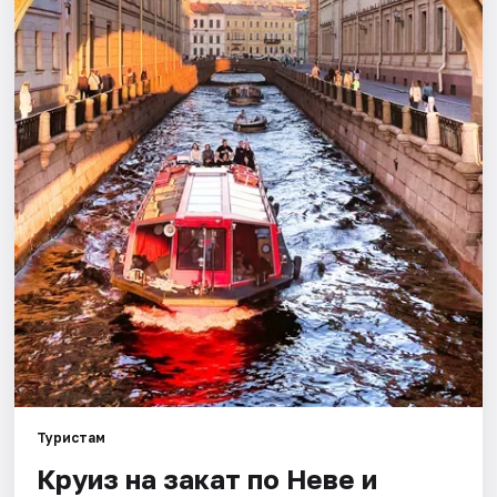
Города
Площадки
Артисты
Рейтинги
Туристам
Круиз на закат по Неве и