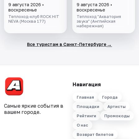
на Неве с
9 августа 2026 •
9 августа 2026 •
авторской
воскресенье
воскресенье
экскурсией и живой
Теплоход-клуб ROCK HIT
Теплоход "Акватория
NEVA (Москва 177)
музыкой в тёплом
звука" (Английская
набережная)
салоне теплохода
→
Все туристам в Санкт-Петербурге
Навигация
Главная
Города
Самые яркие события в
Площадки
Артисты
вашем городе.
Рейтинги
Промокоды
О нас
Возврат билетов