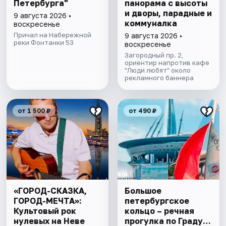
Петербурга"
панорама с высоты
и дворы, парадные и
9 августа 2026 •
коммуналка
воскресенье
Причал на Набережной
9 августа 2026 •
реки Фонтанки 53
воскресенье
Загородный пр. 2,
ориентир напротив кафе
"Люди любят" около
рекламного баннера
от 1 500 ₽
от 490 ₽
«ГОРОД-СКАЗКА,
Большое
ГОРОД-МЕЧТА»:
петербургское
Культовый рок
кольцо – речная
нулевых на Неве
прогулка пo Граду