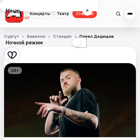
Меню
×
Концерты
Театр
Стендап
Сургут
Концерты
Сургут
Вавилон
Стендап
Павел Дедищев
Ночной режим
☀
☾
Театр
Стендап
18+
События
Города
Площадки
Артисты