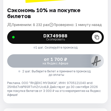
Сэкономь 10% на покупке
билетов
Применили: 8 232 раз
Проверено: 1 минуту назад
DX749988
Скопировать
1 шаг. Скопируйте промокод
от 1 700 ₽
на Яндекс Афише
2 шаг. Выберите билет и примените промокод
до оплаты
Реклама. ООО "ЯНДЕКС МУЗЫКА", ИНН: 9705121040 erid:
25H8d7vbP8SRTvHZrUcdLB
Действует до 30 сентября 2026
при покупке билетов от 3 000 ₽ на это мероприятие на Яндекс
Афише!