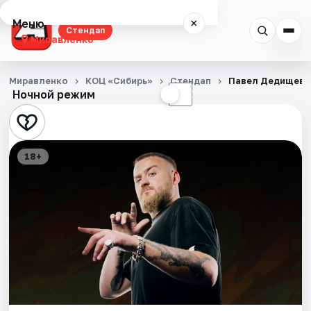
Меню
×
Стендап
Миравленко
Стендап
Миравленко
КОЦ «Сибирь»
Стендап
Павел Дедищев
Ночной режим
☀
☾
События
Города
18+
Площадки
Артисты
Рейтинги