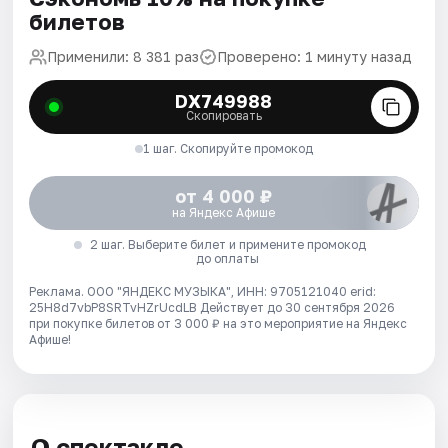
билетов
Применили: 8 381 раз
Проверено: 1 минуту назад
DX749988
Скопировать
1 шаг. Скопируйте промокод
от 4 000 ₽
на Яндекс Афише
2 шаг. Выберите билет и примените промокод
до оплаты
Реклама. ООО "ЯНДЕКС МУЗЫКА", ИНН: 9705121040 erid:
25H8d7vbP8SRTvHZrUcdLB
Действует до 30 сентября 2026
при покупке билетов от 3 000 ₽ на это мероприятие на Яндекс
Афише!
О спектакле