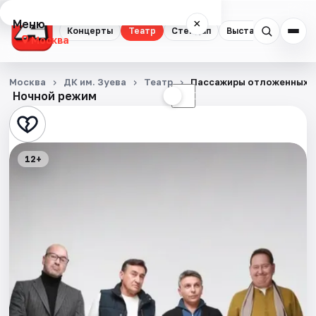
Меню
×
Концерты
Театр
Стендап
Выставки
Квест
Москва
Концерты
Москва
ДК им. Зуева
Театр
Пассажиры отложенных 
Ночной режим
☀
☾
Театр
Стендап
12+
Выставки
Квесты
Экскурсии
Спорт
События