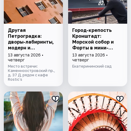
Другая
Город-крепость
Петроградка:
Кронштадт:
дворы-лабиринты,
Морской собор и
модерн и
Форты в мини-
киноистории в мини
группе
13 августа 2026 •
13 августа 2026 •
группе
четверг
четверг
Место встречи:
Екатерининский сад
Каменноостровский пр.,
д. 37 Д, рядом с кафе
Rostic`s