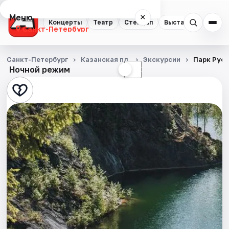
Меню
×
Концерты
Театр
Стендап
Выставки
Квест
Санкт-Петербург
Концерты
Санкт-Петербург
Казанская пл.
Экскурсии
Парк Руск
Ночной режим
☀
☾
Театр
Стендап
Выставки
Квесты
Экскурсии
Спорт
События