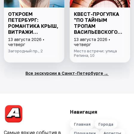
ОТКРОЕМ
КВЕСТ-ПРОГУЛКА
ПЕТЕРБУРГ:
"ПО ТАЙНЫМ
РОМАНТИКА КРЫШ,
ТРОПАМ
ВИТРАЖИ
ВАСИЛЬЕВСКОГО
ПАРАДНЫХ И
ОСТРОВА"
13 августа 2026 •
13 августа 2026 •
ЛАБИРИНТЫ
четверг
четверг
ДВОРОВ
Загородный пр., 2
Место встречи: улица
Репина, 10
→
Все экскурсии в Санкт-Петербурге
Навигация
Главная
Города
Самые яркие события в
Площадки
Артисты