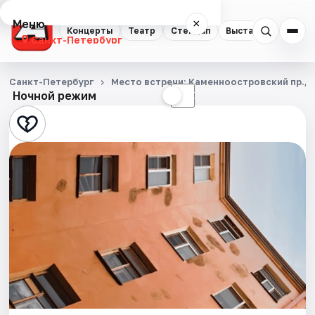
Меню
×
Концерты
Театр
Стендап
Выставки
Квест
Санкт-Петербург
Концерты
Санкт-Петербург
Место встречи: Каменноостровский пр., д.
Ночной режим
☀
☾
Театр
Стендап
Выставки
Квесты
Экскурсии
Спорт
События