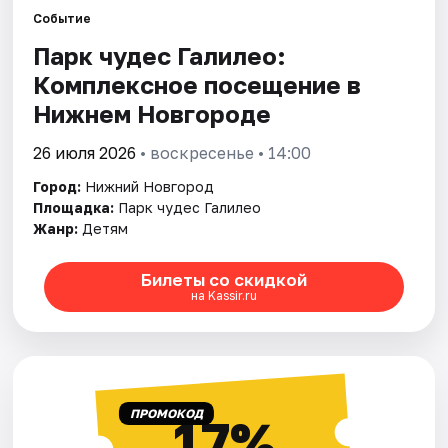
Событие
Парк чудес Галилео:
Города
Комплексное посещение в
Площадки
Нижнем Новгороде
Артисты
26 июля 2026
• воскресенье • 14:00
Город:
Нижний Новгород
Рейтинги
Площадка:
Парк чудес Галилео
Жанр:
Детям
Билеты со скидкой
на Kassir.ru
ПРОМОКОД
17%