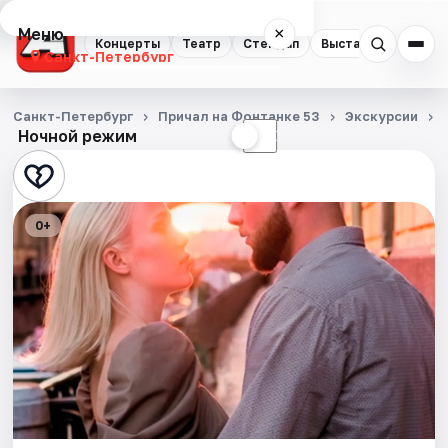
Меню
×
Концерты
Театр
Стендап
Выставки
Квест
Санкт-Петербург
Концерты
Санкт-Петербург
Причал на Фонтанке 53
Экскурсии
Ночной режим
☀
☾
Театр
Стендап
0+
Выставки
Квесты
Экскурсии
Спорт
События