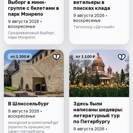
Выборг в мини-
витальеры в
группе c билетами в
поисках клада
парк Монрепо
9 августа 2026 •
воскресенье
9 августа 2026 •
воскресенье
Теплоход «Детский»
Средневековый Выборг,
парк Монрепо
от 1 300 ₽
от 1 100 ₽
В Шлиссельбург
Здесь были
написаны шедевры:
9 августа 2026 •
литературный тур
воскресенье
по Петербургу
экскурсия в шлиссельбург
(крепость орешек) из
9 августа 2026 •
санкт-петербурга