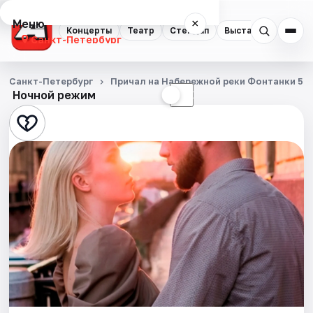
Меню
×
Концерты
Театр
Стендап
Выставки
Квест
Санкт-Петербург
Концерты
Санкт-Петербург
Причал на Набережной реки Фонтанки 53
Ночной режим
☀
☾
Театр
Стендап
Выставки
Квесты
Экскурсии
Спорт
События