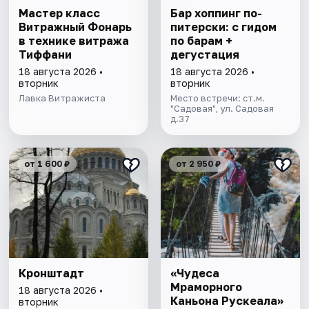
Мастер класс
Бар хоппинг по-
Витражный Фонарь
питерски: с гидом
в технике витража
по барам +
Тиффани
дегустация
18 августа 2026 •
18 августа 2026 •
вторник
вторник
Лавка Витражиста
Место встречи: ст.м.
"Садовая", ул. Садовая
д.37
от 1 600 ₽
от 2 950 ₽
Кронштадт
«Чудеса
Мраморного
18 августа 2026 •
Каньона Рускеала»
вторник