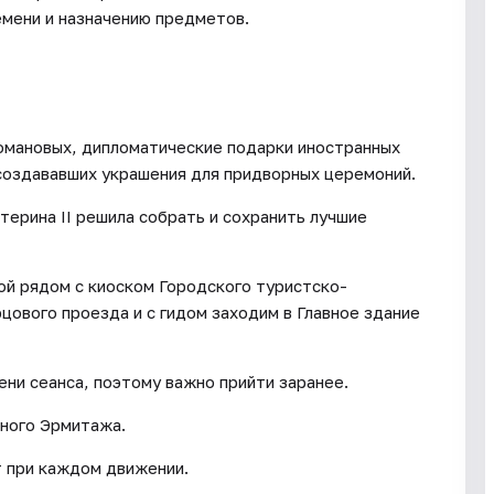
мени и назначению предметов.
омановых, дипломатические подарки иностранных
создававших украшения для придворных церемоний.
атерина II решила собрать и сохранить лучшие
ой рядом с киоском Городского туристско-
ового проезда и с гидом заходим в Главное здание
ени сеанса, поэтому важно прийти заранее.
чного Эрмитажа.
т при каждом движении.