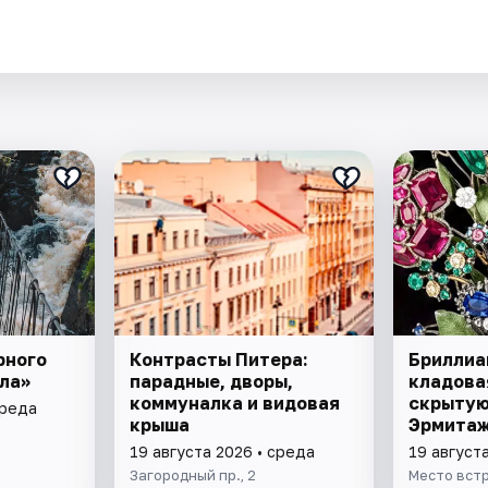
.
рного
Контрасты Питера:
Бриллиа
ла»
парадные, дворы,
кладова
коммуналка и видовая
скрытую
среда
крыша
Эрмитаж
музей
19 августа 2026 • среда
19 август
Загородный пр., 2
Место вст