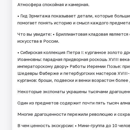
Атмосфера спокойная и камерная.
• Гид Эрмитажа показывает детали, которые больши
помогает понять историю и смысл каждого предмета
Что вы увидите: • Бриллиантовая кладовая является
искусства в России.
• Сибирская коллекция Петра I: курганное золото д
Иоанновны: парадная придворная роскошь XVIII век
императорскому двору• Работы Иеремии Позье: при
Шедевры Фаберже и петербургских мастеров XVIII-
курганов: броши, подвески и венки возрастом более 
Некоторые экспонаты украшены тысячами драгоценн
Один из предметов содержит почти пять тысяч алма
Многие драгоценности пережили революцию и сохран
В чем ценность экскурсии: • Мини-группа до 10 чело