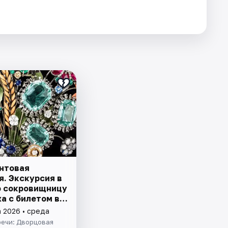
нтовая
я. Экскурсия в
 сокровищницу
а с билетом в
а 2026 • среда
речи: Дворцовая