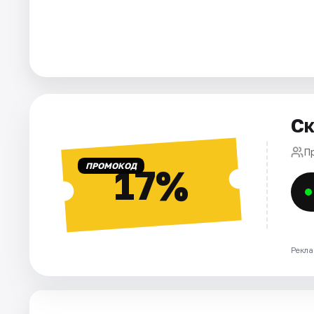
Города
Площадки
Артисты
Ск
Рейтинги
П
ПРОМОКОД
17%
Рекла