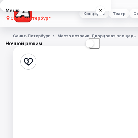
Меню
×
Концерты
Театр
С
Санкт-Петербург
Концерты
Санкт-Петербург
Место встречи: Дворцовая площадь
Ночной режим
☀
☾
Театр
Стендап
Выставки
Квесты
Экскурсии
Спорт
События