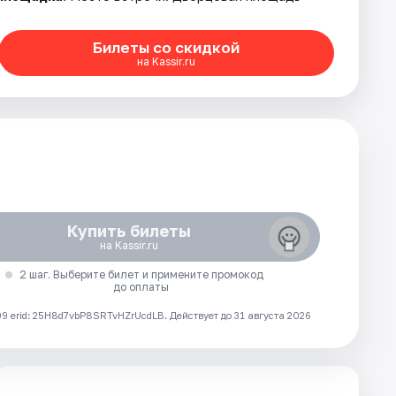
Билеты со скидкой
на Kassir.ru
Купить билеты
на Kassir.ru
2 шаг. Выберите билет и примените промокод
до оплаты
 erid: 25H8d7vbP8SRTvHZrUcdLB.
Действует до 31 августа 2026