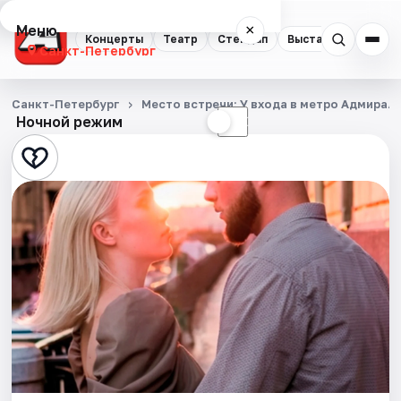
Меню
×
Концерты
Театр
Стендап
Выставки
Квест
Санкт-Петербург
Концерты
Санкт-Петербург
Место встречи: У входа в метро Адмирал
Ночной режим
☀
☾
Театр
Стендап
Выставки
Квесты
Экскурсии
Спорт
События