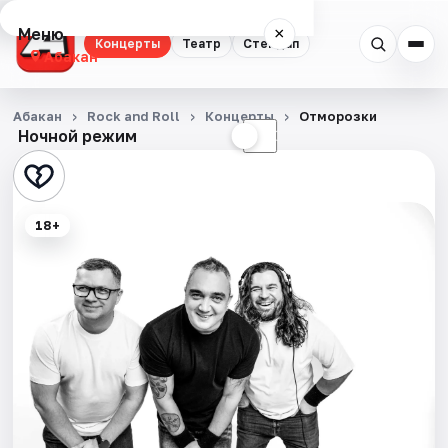
Меню
×
Концерты
Театр
Стендап
Абакан
Концерты
Абакан
Rock and Roll
Концерты
Отморозки
Ночной режим
☀
☾
Театр
Стендап
18+
События
Города
Площадки
Артисты