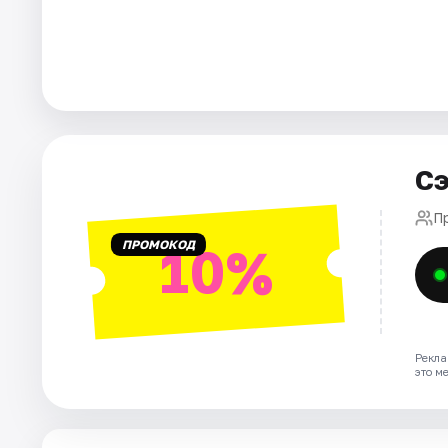
Города
Площадки
Артисты
Сэ
Рейтинги
П
ПРОМОКОД
10%
Рекла
это м