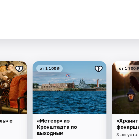
от 1 100 ₽
от 1 700 ₽
ль» с
«Метеор» из
«Хранит
Кронштадта по
фонарщ
выходным
8 августа