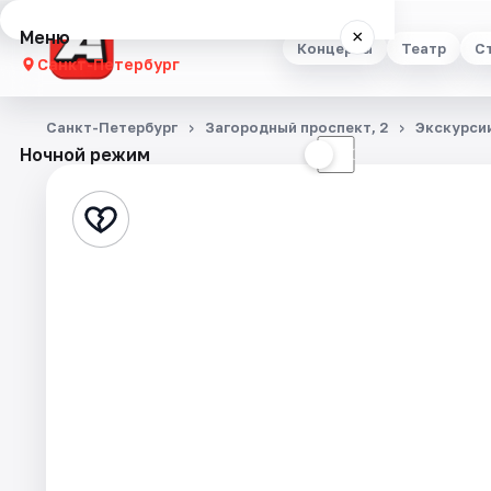
Меню
×
Концерты
Театр
С
Санкт-Петербург
Концерты
Санкт-Петербург
Загородный проспект, 2
Экскурси
Ночной режим
☀
☾
Театр
Стендап
Выставки
Квесты
Экскурсии
Спорт
События