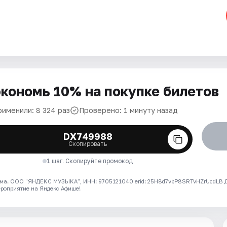
кономь 10% на покупке билетов
рименили: 8 324 раз
Проверено: 1 минуту назад
DX749988
Скопировать
1 шаг. Скопируйте промокод
ма. ООО "ЯНДЕКС МУЗЫКА", ИНН: 9705121040 erid: 25H8d7vbP8SRTvHZrUcdLB
ероприятие на Яндекс Афише!