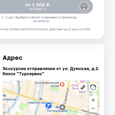
от 1 900 ₽
на Kassir.ru
2 шаг. Выберите билет и примените промокод
до оплаты
 erid: 25H8d7vbP8SRTvHZrUcdLB.
Действует до 31 августа 2026
Адрес
Экскурсии отправление от ул. Думская, д.2.
Киоск "Турсервис"