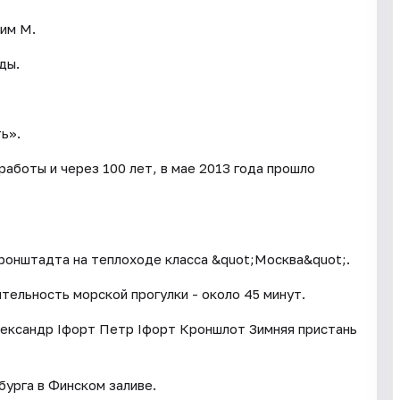
 им М.
ды.
ь».
аботы и через 100 лет, в мае 2013 года прошло
ронштадта на теплоходе класса &quot;Москва&quot;.
ельность морской прогулки - около 45 минут.
ександр Iфорт Петр Iфорт Кроншлот Зимняя пристань
урга в Финском заливе.