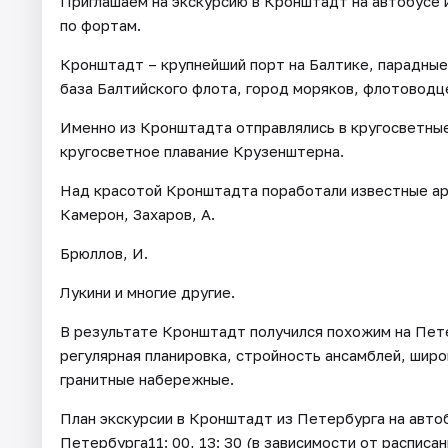
Приглашаем на экскурсию в Кронштадт на автобусе и
по фортам.
Кронштадт – крупнейший порт на Балтике, парадные
база Балтийского флота, город моряков, флотоводц
Именно из Кронштадта отправлялись в кругосветные
кругосветное плавание Крузенштерна.
Над красотой Кронштадта поработали известные ар
Камерон, Захаров, А.
Брюллов, И.
Лукини и многие другие.
В результате Кронштадт получился похожим на Пете
регулярная планировка, стройность ансамблей, шир
гранитные набережные.
План экскурсии в Кронштадт из Петербурга на автоб
Петербурга11: 00, 13: 30 (в зависимости от расписа