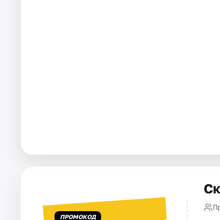
Города
Площадки
Артисты
Рейтинги
Ск
П
ПРОМОКОД