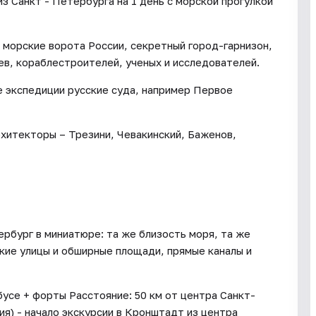
з Санкт - Петербурга на 1 день с морской прогулкой
 морские ворота России, секретный город-гарнизон,
ев, кораблестроителей, ученых и исследователей.
 экспедиции русские суда, например Первое
хитекторы – Трезини, Чевакинский, Баженов,
рбург в миниатюре: та же близость моря, та же
окие улицы и обширные площади, прямые каналы и
усе + форты Расстояние: 50 км от центра Санкт-
ния) - начало экскурсии в Кронштадт из центра