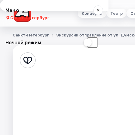
Меню
×
Концерты
Театр
С
Санкт-Петербург
Концерты
Санкт-Петербург
Экскурсии отправление от ул. Думска
Ночной режим
☀
☾
Театр
Стендап
Выставки
Квесты
Экскурсии
Спорт
События