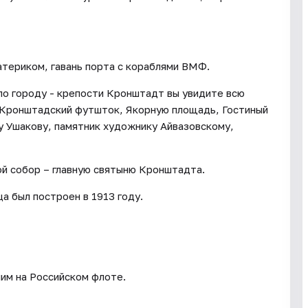
териком, гавань порта с кораблями ВМФ.
по городу - крепости Кронштадт вы увидите всю
 Кронштадский футшток, Якорную площадь, Гостиный
у Ушакову, памятник художнику Айвазовскому,
й собор – главную святыню Кронштадта.
а был построен в 1913 году.
шим на Российском флоте.