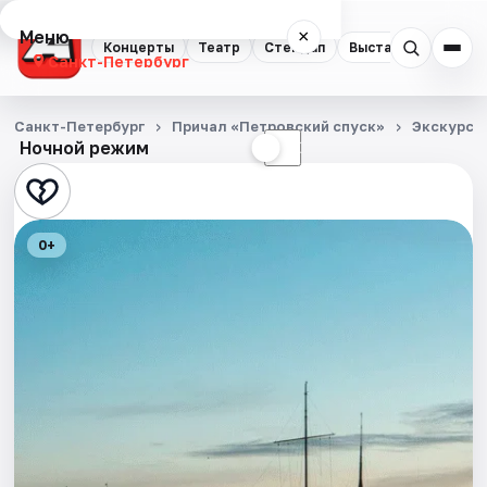
Меню
×
Концерты
Театр
Стендап
Выставки
Квест
Санкт-Петербург
Концерты
Санкт-Петербург
Причал «Петровский спуск»
Экскурси
Ночной режим
☀
☾
Театр
Стендап
0+
Выставки
Квесты
Экскурсии
Спорт
События