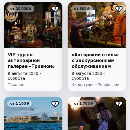
от 20 000 ₽
от 500 ₽
VIP тур по
«Авторский стиль»
антикварной
с экскурсионным
галерее «Трианон»
обслуживанием
8 августа 2026 •
8 августа 2026 •
суббота
суббота
Трианон
Киностудия «Ленфильм»
от 1 100 ₽
от 1 700 ₽