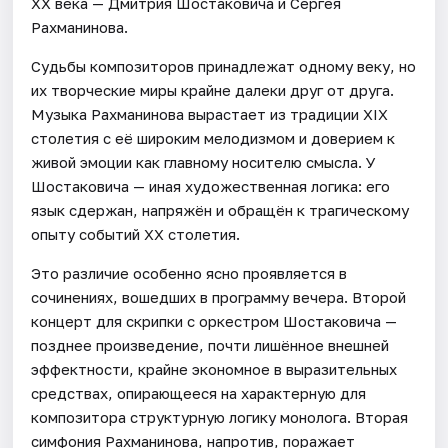
XX века — Дмитрия Шостаковича и Сергея
Рахманинова.
Судьбы композиторов принадлежат одному веку, но
их творческие миры крайне далеки друг от друга.
Музыка Рахманинова вырастает из традиции XIX
столетия с её широким мелодизмом и доверием к
живой эмоции как главному носителю смысла. У
Шостаковича — иная художественная логика: его
язык сдержан, напряжён и обращён к трагическому
опыту событий XX столетия.
Это различие особенно ясно проявляется в
сочинениях, вошедших в программу вечера. Второй
концерт для скрипки с оркестром Шостаковича —
позднее произведение, почти лишённое внешней
эффектности, крайне экономное в выразительных
средствах, опирающееся на характерную для
композитора структурную логику монолога. Вторая
симфония Рахманинова, напротив, поражает