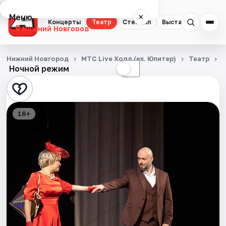
Меню
×
Концерты
Театр
Стендап
Выставки
Квест
Нижний Новгород
Концерты
Нижний Новгород
МТС Live Холл (ex. Юпитер)
Театр
Ночной режим
☀
☾
Театр
Стендап
16+
Выставки
Квесты
Экскурсии
Спорт
События