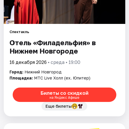
Города
Площадки
Спектакль
Артисты
Отель «Филадельфия» в
Нижнем Новгороде
Рейтинги
16 декабря 2026
• среда • 19:00
Город:
Нижний Новгород
Площадка:
МТС Live Холл (ex. Юпитер)
Билеты со скидкой
на Яндекс Афише
Еще билеты