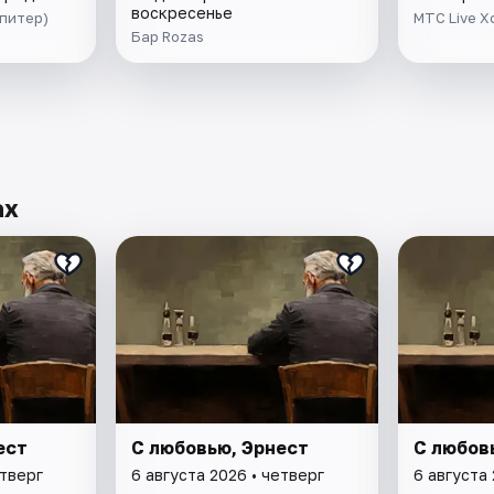
воскресенье
Юпитер)
МТС Live Х
Бар Rozas
ах
ест
С любовью, Эрнест
С любов
етверг
6 августа 2026 • четверг
6 августа 