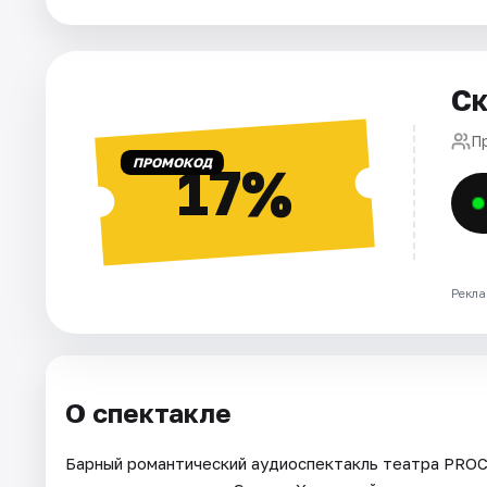
Города
Ск
Площадки
П
Артисты
ПРОМОКОД
17%
Рейтинги
Рекла
О спектакле
Барный романтический аудиоспектакль театра PROC