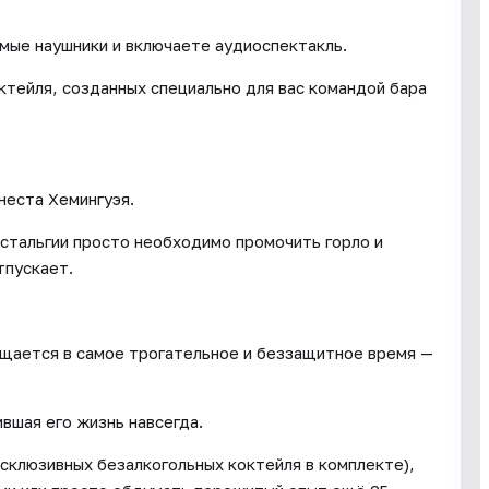
имые наушники и включаете аудиоспектакль.
ктейля, созданных специально для вас командой бара
неста Хемингуэя.
стальгии просто необходимо промочить горло и
тпускает.
ащается в самое трогательное и беззащитное время —
ившая его жизнь навсегда.
склюзивных безалкогольных коктейля в комплекте),