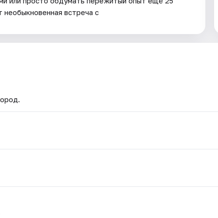
ями или просто обдумать пережитый опыт ещё 25
т необыкновенная встреча с
город.
.