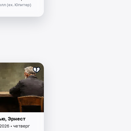
олл (ex. Юпитер)
ью, Эрнест
2026 • четверг