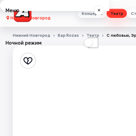
Меню
×
Концерты
Театр
Ст
Нижний Новгород
Концерты
Нижний Новгород
Бар Rozas
Театр
С любовью, Э
Ночной режим
☀
☾
Театр
Стендап
Выставки
Квесты
Экскурсии
Спорт
События