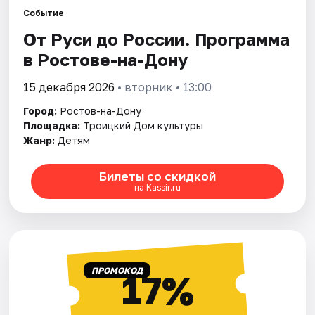
Событие
От Руси до России. Программа
Города
в Ростове-на-Дону
Площадки
15 декабря 2026
• вторник • 13:00
Артисты
Город:
Ростов-на-Дону
Площадка:
Троицкий Дом культуры
Рейтинги
Жанр:
Детям
Билеты со скидкой
на Kassir.ru
ПРОМОКОД
17%