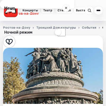
Меню
×
Концерты
Театр
Стендап
Выставки
Квест
Ростов-на-Дону
Концерты
Ростов-на-Дону
Троицкий Дом культуры
События
От
Ночной режим
☀
☾
Театр
Стендап
Выставки
Квесты
Экскурсии
Спорт
События