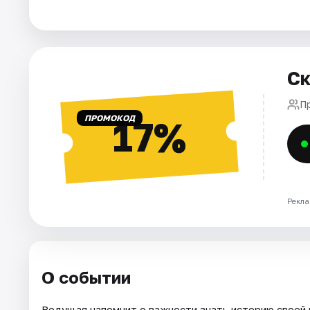
Города
Площадки
Ск
Артисты
П
ПРОМОКОД
17%
Рейтинги
Рекла
О событии
Ведущая напомнит о важности знать историю своей 