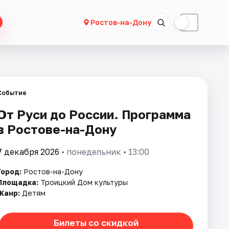
☀
☾
Ростов-на-Дону
Событие
От Руси до России. Программа
в Ростове-на-Дону
7 декабря 2026
• понедельник • 13:00
Город:
Ростов-на-Дону
Площадка:
Троицкий Дом культуры
Жанр:
Детям
Билеты со скидкой