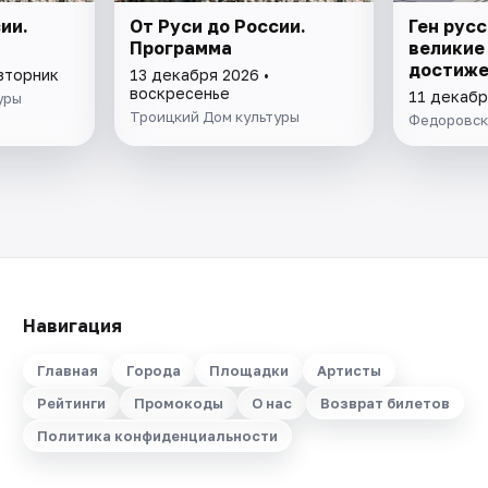
ии.
От Руси до России.
Ген рус
Программа
великие
достиже
 вторник
13 декабря 2026 •
воскресенье
11 декабр
уры
Троицкий Дом культуры
Федоровск
Навигация
Главная
Города
Площадки
Артисты
Рейтинги
Промокоды
О нас
Возврат билетов
Политика конфиденциальности