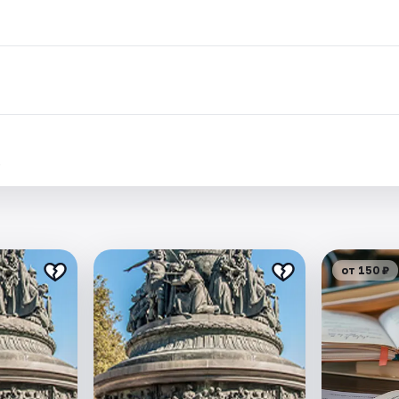
.
от 150 ₽