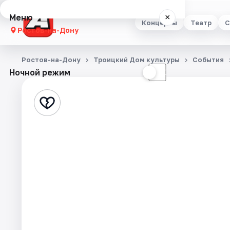
Меню
×
Концерты
Театр
С
Ростов-на-Дону
Концерты
Ростов-на-Дону
Троицкий Дом культуры
События
Ночной режим
☀
☾
Театр
Стендап
Выставки
Квесты
Экскурсии
Спорт
События