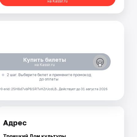
на Kassir.ru
Купить билеты
на Kassir.ru
2 шаг. Выберите билет и примените промокод
до оплаты
 erid: 25H8d7vbP8SRTvHZrUcdLB.
Действует до 31 августа 2026
Адрес
Троицкий Дом культуры