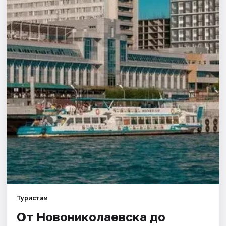
Города
Площадки
Артисты
Рейтинги
Туристам
От Новониколаевска до