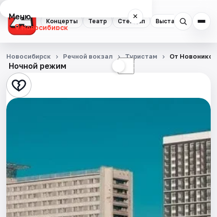
Меню
×
Концерты
Театр
Стендап
Выставки
Квест
Новосибирск
Концерты
Новосибирск
Речной вокзал
Туристам
От Новоникол
Ночной режим
☀
☾
Театр
Стендап
Выставки
Квесты
Экскурсии
Спорт
События