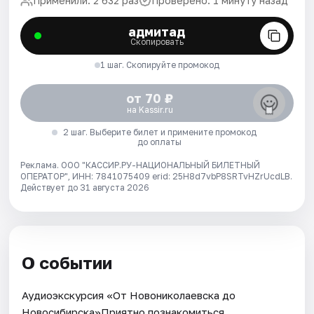
Применили: 2 632 раз
Проверено: 1 минуту назад
адмитад
Скопировать
1 шаг. Скопируйте промокод
от 70 ₽
на Kassir.ru
2 шаг. Выберите билет и примените промокод
до оплаты
Реклама. ООО "КАССИР.РУ-НАЦИОНАЛЬНЫЙ БИЛЕТНЫЙ
ОПЕРАТОР", ИНН: 7841075409 erid: 25H8d7vbP8SRTvHZrUcdLB.
Действует до 31 августа 2026
О событии
Аудиоэкскурсия «От Новониколаевска до
Новосибирска»Приятно познакомиться,