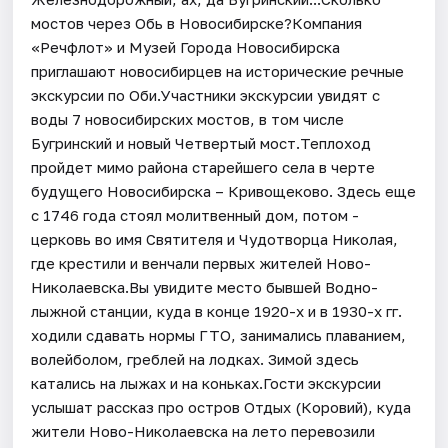
мостов через Обь в Новосибирске?Компания
«Речфлот» и Музей Города Новосибирска
приглашают новосибирцев на исторические речные
экскурсии по Оби.Участники экскурсии увидят с
воды 7 новосибирских мостов, в том числе
Бугринский и новый Четвертый мост.Теплоход
пройдет мимо района старейшего села в черте
будущего Новосибирска – Кривощеково. Здесь еще
с 1746 года стоял молитвенный дом, потом -
церковь во имя Святителя и Чудотворца Николая,
где крестили и венчали первых жителей Ново-
Николаевска.Вы увидите место бывшей Водно-
лыжной станции, куда в конце 1920-х и в 1930-х гг.
ходили сдавать нормы ГТО, занимались плаванием,
волейболом, греблей на лодках. Зимой здесь
катались на лыжах и на коньках.​Гости экскурсии
услышат рассказ про остров Отдых (Коровий), куда
жители Ново-Николаевска на лето перевозили