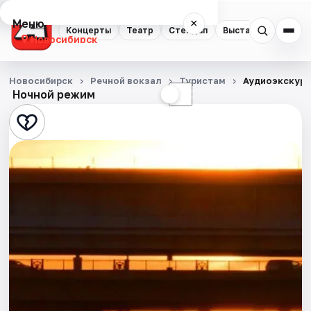
Меню
×
Концерты
Театр
Стендап
Выставки
Квест
Новосибирск
Концерты
Новосибирск
Речной вокзал
Туристам
Аудиоэкскурс
Ночной режим
☀
☾
Театр
Стендап
Выставки
Квесты
Экскурсии
Спорт
События