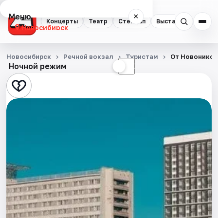
Меню
×
Концерты
Театр
Стендап
Выставки
Квест
Новосибирск
Концерты
Новосибирск
Речной вокзал
Туристам
От Новоникол
Ночной режим
☀
☾
Театр
Стендап
Выставки
Квесты
Экскурсии
Спорт
События