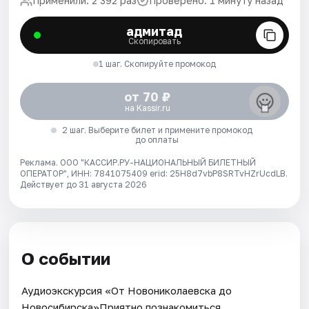
Применили: 2 392 раз
Проверено: 1 минуту назад
адмитад
Скопировать
1 шаг. Скопируйте промокод
от 70 ₽
на Kassir.ru
2 шаг. Выберите билет и примените промокод
до оплаты
Реклама. ООО "КАССИР.РУ-НАЦИОНАЛЬНЫЙ БИЛЕТНЫЙ
ОПЕРАТОР", ИНН: 7841075409 erid: 25H8d7vbP8SRTvHZrUcdLB.
Действует до 31 августа 2026
О событии
Аудиоэкскурсия «От Новониколаевска до
Новосибирска»Приятно познакомиться,