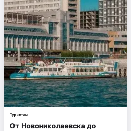
Города
Площадки
Артисты
Рейтинги
Туристам
От Новониколаевска до