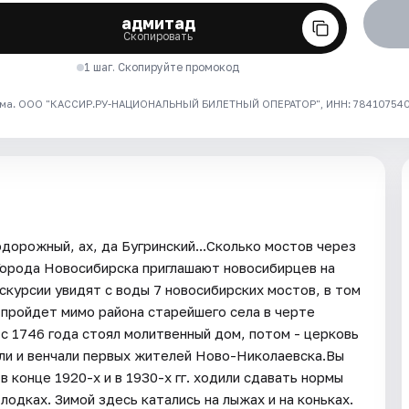
адмитад
Скопировать
1 шаг. Скопируйте промокод
ма. ООО "КАССИР.РУ-НАЦИОНАЛЬНЫЙ БИЛЕТНЫЙ ОПЕРАТОР", ИНН: 7841075409
орожный, ах, да Бугринский...Сколько мостов через
орода Новосибирска приглашают новосибирцев на
скурсии увидят с воды 7 новосибирских мостов, в том
 пройдет мимо района старейшего села в черте
 1746 года стоял молитвенный дом, потом - церковь
или и венчали первых жителей Ново-Николаевска.Вы
 конце 1920-х и в 1930-х гг. ходили сдавать нормы
одках. Зимой здесь катались на лыжах и на коньках.​