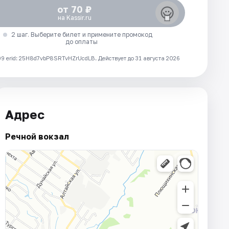
от 70 ₽
на Kassir.ru
2 шаг. Выберите билет и примените промокод
до оплаты
 erid: 25H8d7vbP8SRTvHZrUcdLB.
Действует до 31 августа 2026
Адрес
Речной вокзал