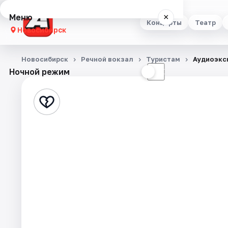
Меню
×
Концерты
Театр
Новосибирск
Концерты
Новосибирск
Речной вокзал
Туристам
Аудиоэкс
Ночной режим
☀
☾
Театр
Стендап
Выставки
Квесты
Экскурсии
Спорт
События