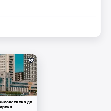
николаевска до
ирска