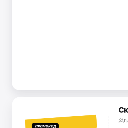
Города
Площадки
Артисты
Рейтинги
Ск
П
ПРОМОКОД