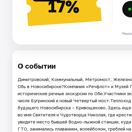
17%
Рекла
О событии
Димитровский, Коммунальный, Метромост, Железнод
Обь в Новосибирске?Компания «Речфлот» и Музей Г
исторические речные экскурсии по Оби.Участники эк
числе Бугринский и новый Четвертый мост.Теплоход
будущего Новосибирска – Кривощеково. Здесь еще с
во имя Святителя и Чудотворца Николая, где крест
увидите место бывшей Водно-лыжной станции, куда в
ГТО, занимались плаванием, волейболом, греблей на л