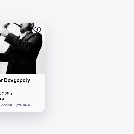
er Dovgopoly
2026 •
нье
 Игоря Бутмана