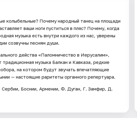
ные колыбельные? Почему народный танец на площади
заставляет ваши ноги пуститься в пляс? Почему, когда
родная музыка есть внутри каждого из нас, уверены
дии созвучны песням души.
кального действа «Паломничество в Иерусалим»,
т традиционная музыка Балкан и Кавказа, редкие
собора, на котором будут звучать впечатляющие
мынии — настоящие раритеты органного репертуара.
Сербии, Боснии, Армении, Ф. Дуган, Г. Замфир, Д.