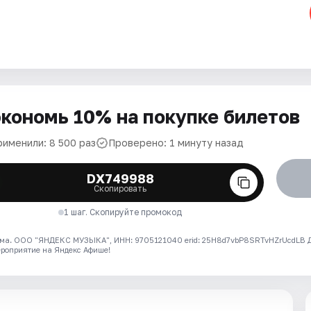
кономь 10% на покупке билетов
рименили: 8 500 раз
Проверено: 1 минуту назад
DX749988
Скопировать
1 шаг. Скопируйте промокод
ма. ООО "ЯНДЕКС МУЗЫКА", ИНН: 9705121040 erid: 25H8d7vbP8SRTvHZrUcdLB
ероприятие на Яндекс Афише!