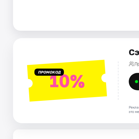
Города
Площадки
Артисты
Сэ
Рейтинги
П
ПРОМОКОД
10%
Рекла
это м