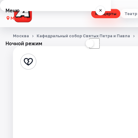
Меню
×
Концерты
Театр
Москва
Концерты
Москва
Кафедральный собор Святых Петра и Павла
Ночной режим
☀
☾
Театр
Стендап
Выставки
Квесты
Экскурсии
Спорт
События