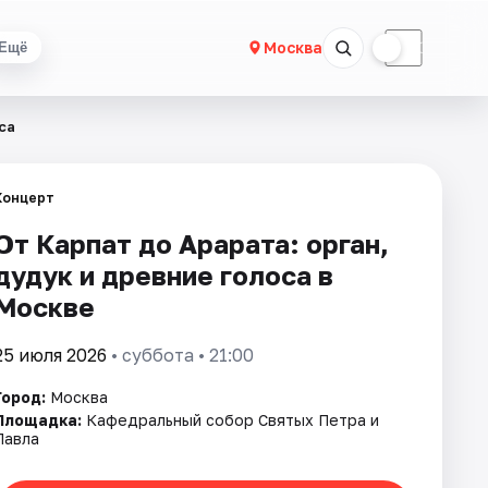
☀
☾
Москва
Ещё
са
Концерт
От Карпат до Арарата: орган,
дудук и древние голоса в
Москве
25 июля 2026
• суббота • 21:00
Город:
Москва
Площадка:
Кафедральный собор Святых Петра и
Павла