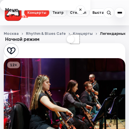
Меню
×
Концерты
Театр
Стендап
Выставки
Квест
Москва
Концерты
Москва
Rhythm & Blues Cafe
Концерты
Легендарные х
Ночной режим
☀
☾
Театр
Стендап
12+
Выставки
Квесты
Экскурсии
Спорт
События