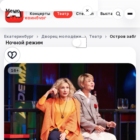
Меню
×
Концерты
Театр
Стендап
Выставки
Квест
Екатеринбург
Концерты
Екатеринбург
Дворец молодёжи
Театр
Остров забл
Ночной режим
☀
☾
Театр
Стендап
16+
Выставки
Квесты
Экскурсии
Спорт
События