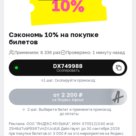
10%
Сэкономь 10% на покупке
билетов
Применили: 8 336 раз
Проверено: 1 минуту назад
DX749988
Скопировать
1 шаг. Скопируйте промокод
от 2 200 ₽
на Яндекс Афише
2 шаг. Выберите билет и примените промокод
до оплаты
Реклама. ООО "ЯНДЕКС МУЗЫКА", ИНН: 9705121040 erid:
25H8d7vbP8SRTvHZrUcdLB
Действует до 30 сентября 2026
при покупке билетов от 3 000 ₽ на это мероприятие на Яндекс