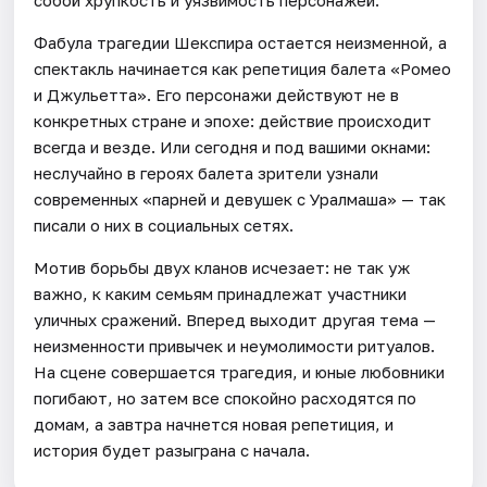
собой хрупкость и уязвимость персонажей.
Фабула трагедии Шекспира остается неизменной, а
спектакль начинается как репетиция балета «Ромео
и Джульетта». Его персонажи действуют не в
конкретных стране и эпохе: действие происходит
всегда и везде. Или сегодня и под вашими окнами:
неслучайно в героях балета зрители узнали
современных «парней и девушек с Уралмаша» — так
писали о них в социальных сетях.
Мотив борьбы двух кланов исчезает: не так уж
важно, к каким семьям принадлежат участники
уличных сражений. Вперед выходит другая тема —
неизменности привычек и неумолимости ритуалов.
На сцене совершается трагедия, и юные любовники
погибают, но затем все спокойно расходятся по
домам, а завтра начнется новая репетиция, и
история будет разыграна с начала.