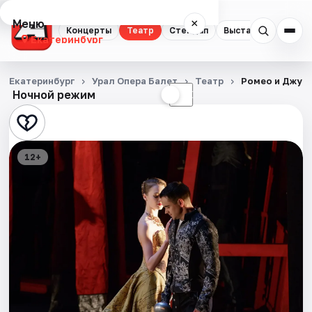
Меню
×
Концерты
Театр
Стендап
Выставки
Квест
Екатеринбург
Концерты
Екатеринбург
Урал Опера Балет
Театр
Ромео и Джул
Ночной режим
☀
☾
Театр
Стендап
12+
Выставки
Квесты
Экскурсии
Спорт
События