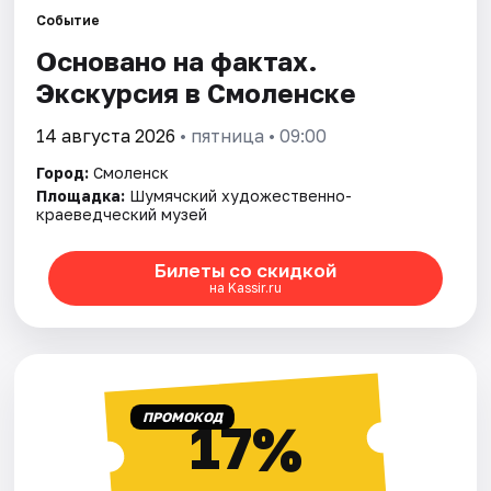
Города
Событие
Основано на фактах.
Площадки
Экскурсия в Смоленске
Артисты
14 августа 2026
• пятница • 09:00
Рейтинги
Город:
Смоленск
Площадка:
Шумячский художественно-
краеведческий музей
Билеты со скидкой
на Kassir.ru
ПРОМОКОД
17%