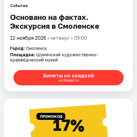
Города
Событие
Основано на фактах.
Площадки
Экскурсия в Смоленске
Артисты
12 ноября 2026
• четверг • 09:00
Рейтинги
Город:
Смоленск
Площадка:
Шумячский художественно-
краеведческий музей
Билеты со скидкой
на Kassir.ru
ПРОМОКОД
17%